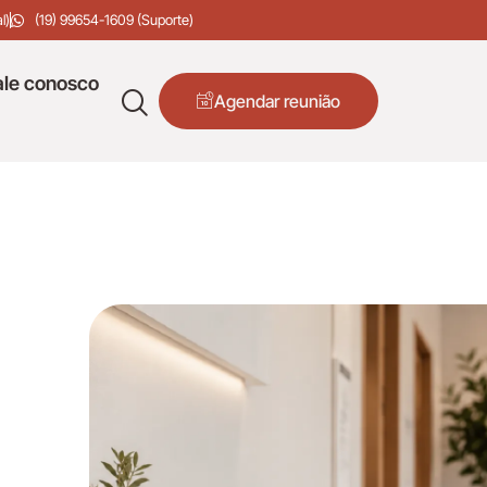
l)
(19) 99654-1609 (Suporte)
ale conosco
Agendar reunião