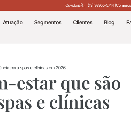
Ouvidoria
(19) 98955-5714 (Comercia
Atuação
Segmentos
Clientes
Blog
F
ência para spas e clínicas em 2026
m-estar que são
pas e clínicas