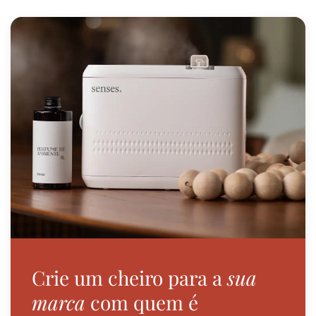
Crie um cheiro para a
sua
marca
com quem é