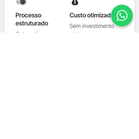
Processo
Custo otimizado
estruturado
Sem investimento
Onboarding
inicial em
conduzido pela
equipamento.
equipe Senses com o
Performance
Método Senses de
profissional com
Aromatização:
MoreSenses pelo
diagnóstico do
custo do serviço
ambiente antes de
mensal.
indicar qualquer
modelo ou fragrância.
Instalação
Suporte contínuo