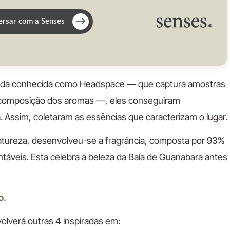
→
rsar com a Senses
çada conhecida como Headspace — que captura amostras
a composição dos aromas —, eles conseguiram
 Assim, coletaram as essências que caracterizam o lugar.
atureza, desenvolveu-se a fragrância, composta por 93%
entáveis. Esta celebra a beleza da Baía de Guanabara antes
o.
olverá outras 4 inspiradas em: