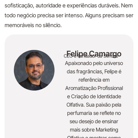
sofisticação, autoridade e experiências duráveis. Nem
todo negócio precisa ser intenso. Alguns precisam ser
memoráveis no silêncio.
Felipe Camargo
CEO e Fundador da Senses
Apaixonado pelo universo
das fragrâncias, Felipe é
referência em
Aromatização Profissional
e Criação de Identidade
Olfativa. Sua paixão pela
perfumaria se reflete no
seu desejo de ensinar
mais sobre Marketing
Olfativo e mostrar como