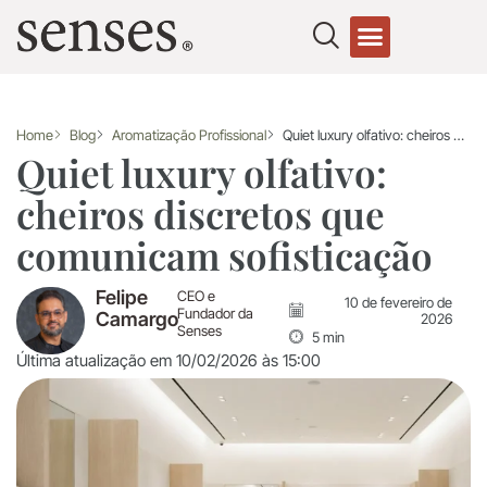
Fale conosco
Home
Blog
Aromatização Profissional
Quiet luxury olfativo: cheiros discretos que comunicam sofisticação
Quiet luxury olfativo:
cheiros discretos que
comunicam sofisticação
Felipe
CEO e
10 de fevereiro de
Fundador da
Camargo
2026
Senses
5 min
Última atualização em 10/02/2026 às 15:00