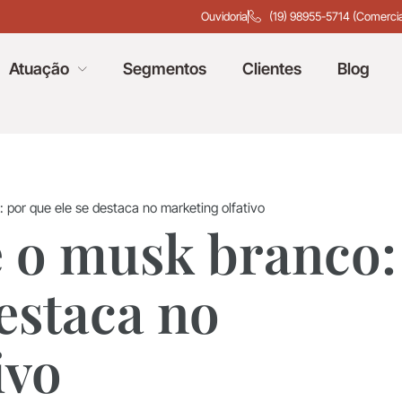
Ouvidoria
(19) 98955-5714 (Comercia
Atuação
Segmentos
Clientes
Blog
 por que ele se destaca no marketing olfativo
e o musk branco:
destaca no
ivo