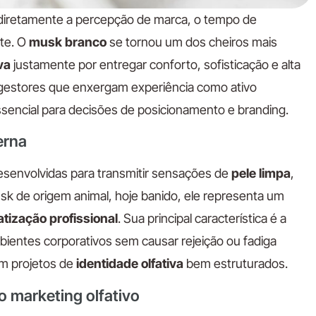
a diretamente a percepção de marca, o tempo de
nte. O
musk branco
se tornou um dos cheiros mais
va
justamente por entregar conforto, sofisticação e alta
e gestores que enxergam experiência como ativo
ssencial para decisões de posicionamento e branding.
erna
esenvolvidas para transmitir sensações de
pele limpa
,
usk de origem animal, hoje banido, ele representa um
tização profissional
. Sua principal característica é a
ientes corporativos sem causar rejeição ou fadiga
em projetos de
identidade olfativa
bem estruturados.
 marketing olfativo