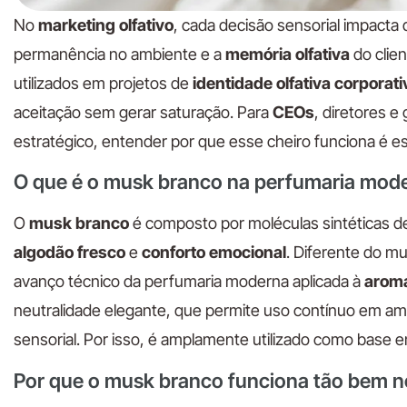
No
marketing olfativo
, cada decisão sensorial impact
permanência no ambiente e a
memória olfativa
do clie
utilizados em projetos de
identidade olfativa corporati
aceitação sem gerar saturação. Para
CEOs
, diretores 
estratégico, entender por que esse cheiro funciona é e
O que é o musk branco na perfumaria mod
O
musk branco
é composto por moléculas sintéticas d
algodão fresco
e
conforto emocional
. Diferente do m
avanço técnico da perfumaria moderna aplicada à
aroma
neutralidade elegante, que permite uso contínuo em amb
sensorial. Por isso, é amplamente utilizado como base 
Por que o musk branco funciona tão bem no