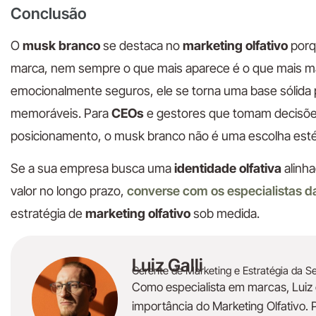
Conclusão
O
musk branco
se destaca no
marketing olfativo
porqu
marca, nem sempre o que mais aparece é o que mais mar
emocionalmente seguros, ele se torna uma base sólida
memoráveis. Para
CEOs
e gestores que tomam decisões
posicionamento, o musk branco não é uma escolha estét
Se a sua empresa busca uma
identidade olfativa
alinh
valor no longo prazo,
converse com os especialistas 
estratégia de
marketing olfativo
sob medida.
Luiz Galli
Gerente de Marketing e Estratégia da S
Como especialista em marcas, Luiz 
importância do Marketing Olfativo. 