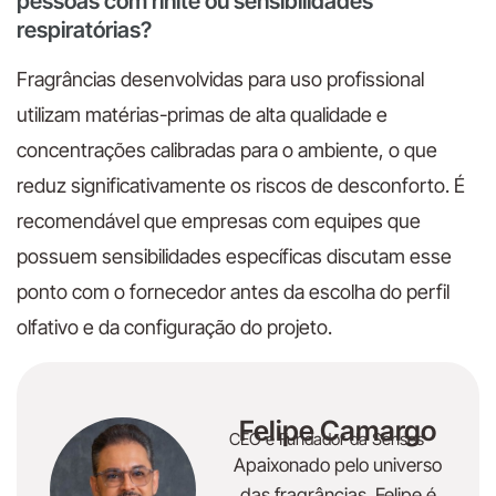
pessoas com rinite ou sensibilidades
respiratórias?
Fragrâncias desenvolvidas para uso profissional
utilizam matérias-primas de alta qualidade e
concentrações calibradas para o ambiente, o que
reduz significativamente os riscos de desconforto. É
recomendável que empresas com equipes que
possuem sensibilidades específicas discutam esse
ponto com o fornecedor antes da escolha do perfil
olfativo e da configuração do projeto.
Felipe Camargo
CEO e Fundador da Senses
Apaixonado pelo universo
das fragrâncias, Felipe é