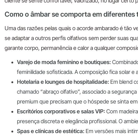
cliente se sente confortável, valorizado, no lugar certo
Como o âmbar se comporta em diferentes 
Uma das razões pelas quais o acorde ambarado é tão ver
se adaptar a outros perfis olfativos sem perder suas qua
garante corpo, permanência e calor a qualquer composi
Varejo de moda feminino e boutiques:
Combinado 
feminilidade sofisticada. A composição fica solar 
Hotelaria e lounges de hospitalidade:
Em blend co
chamado “abraço olfativo”, associado a segurança 
premium que precisam que o hóspede se sinta em 
Escritórios corporativos e salas VIP:
Com madeiras
presença discreta e elegância profissional. O ambi
Spas e clínicas de estética:
Em versões mais intim