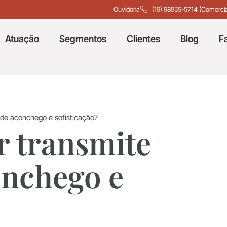
Ouvidoria
(19) 98955-5714 (Comercia
Atuação
Segmentos
Clientes
Blog
F
de aconchego e sofisticação?
r transmite
onchego e