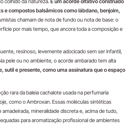
o colhido da natureza.
É um acorde olfativo construído
ks e compostos balsâmicos como lábdano, benjoim,
umistas chamam de nota de fundo ou nota de base: o
fície por mais tempo, que ancora toda a composição e
uente, resinoso, levemente adocicado sem ser infantil,
Na pele ou no ambiente, o acorde ambarado tem alta
, sutil e presente, como uma assinatura que o espaço
eção rara da baleia cachalote usada na perfumaria
 hoje, como o Ambroxan. Essas moléculas sintéticas
e amadeirada, mineralidade discreta e, acima de tudo,
adequadas para aromatização profissional de ambientes