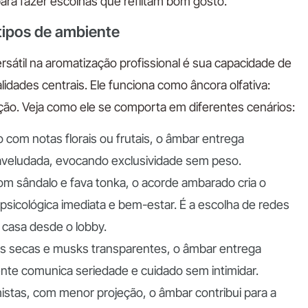
 para fazer escolhas que reflitam bom gosto.
tipos de ambiente
sátil na aromatização profissional é sua capacidade de
lidades centrais. Ele funciona como âncora olfativa:
ção. Veja como ele se comporta em diferentes cenários:
com notas florais ou frutais, o âmbar entrega
e aveludada, evocando exclusividade sem peso.
m sândalo e fava tonka, o acorde ambarado cria o
psicológica imediata e bem-estar. É a escolha de redes
casa desde o lobby.
 secas e musks transparentes, o âmbar entrega
ente comunica seriedade e cuidado sem intimidar.
istas, com menor projeção, o âmbar contribui para a