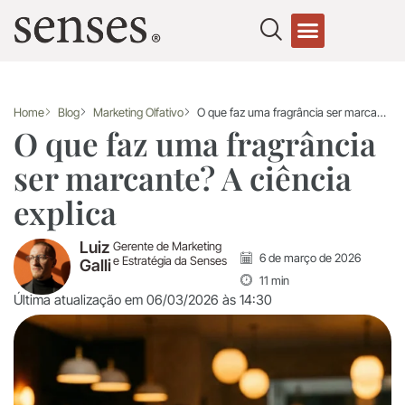
Fale conosco
Home
Blog
Marketing Olfativo
O que faz uma fragrância ser marcante? A ciência explica
O que faz uma fragrância
ser marcante? A ciência
explica
Luiz
Gerente de Marketing
6 de março de 2026
e Estratégia da Senses
Galli
11 min
Última atualização em 06/03/2026 às 14:30