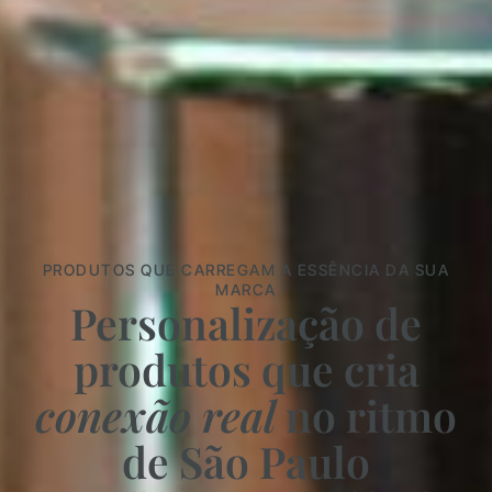
PRODUTOS QUE CARREGAM A ESSÊNCIA DA SUA
MARCA
Personalização de
produtos que cria
conexão real
no ritmo
de São Paulo