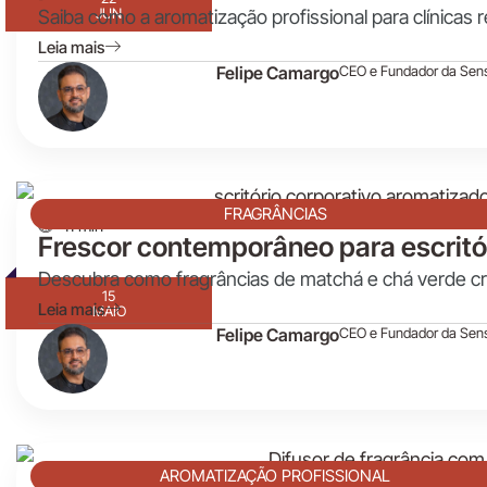
JUN
Saiba como a aromatização profissional para clínicas 
Leia mais
Felipe Camargo
CEO e Fundador da Sen
FRAGRÂNCIAS
11 min
Frescor contemporâneo para escrit
Descubra como fragrâncias de matchá e chá verde cri
15
Leia mais
MAIO
Felipe Camargo
CEO e Fundador da Sen
AROMATIZAÇÃO PROFISSIONAL