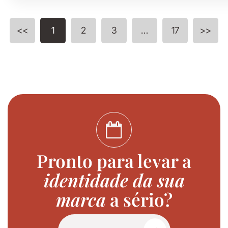
<<
1
2
3
…
17
>>
Pronto para levar a
identidade da sua
marca
a sério?