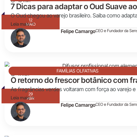
10 min
7 Dicas para adaptar o Oud Suave ao 
O Oud chegou ao varejo brasileiro. Saiba como adapta
12
Leia mais
MAIO
Felipe Camargo
CEO e Fundador da Sen
FAMÍLIAS OLFATIVAS
11 min
O retorno do frescor botânico com f
As fragrâncias verdes voltaram com força ao varejo e
29
Leia mais
ABR
Felipe Camargo
CEO e Fundador da Sen