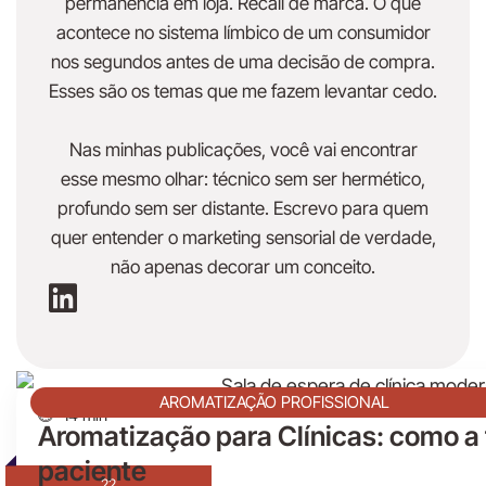
permanência em loja. Recall de marca. O que
acontece no sistema límbico de um consumidor
nos segundos antes de uma decisão de compra.
Esses são os temas que me fazem levantar cedo.
Nas minhas publicações, você vai encontrar
esse mesmo olhar: técnico sem ser hermético,
profundo sem ser distante. Escrevo para quem
quer entender o marketing sensorial de verdade,
não apenas decorar um conceito.
AROMATIZAÇÃO PROFISSIONAL
14 min
Aromatização para Clínicas: como a 
paciente
22