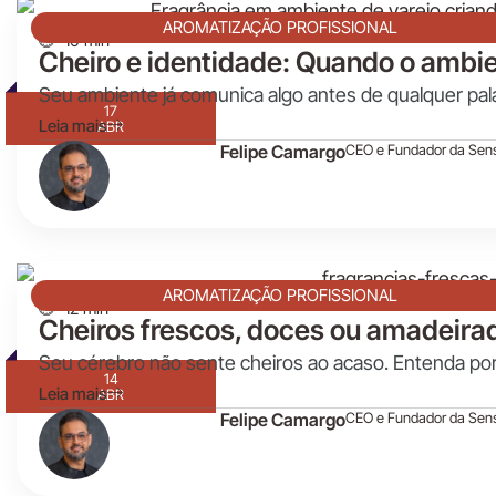
AROMATIZAÇÃO PROFISSIONAL
10 min
Cheiro e identidade: Quando o ambi
Seu ambiente já comunica algo antes de qualquer pala
17
Leia mais
ABR
Felipe Camargo
CEO e Fundador da Sen
AROMATIZAÇÃO PROFISSIONAL
12 min
Cheiros frescos, doces ou amadei
Seu cérebro não sente cheiros ao acaso. Entenda por
14
Leia mais
ABR
Felipe Camargo
CEO e Fundador da Sen